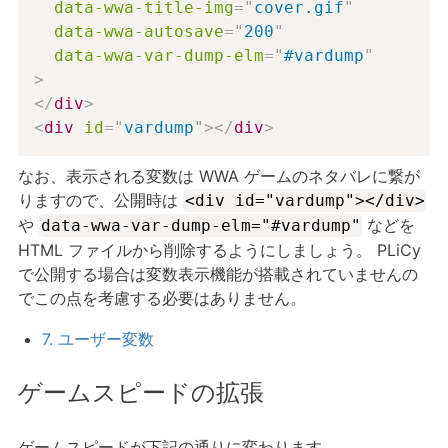
data-wwa-title-img
=
"
cover.gif
"
data-wwa-autosave
=
"
200
"
data-wwa-var-dump-elm
=
"
#vardump
"
>
</
div
>
<
div
id
=
"
vardump
"
>
</
div
>
なお、表示される変数は WWA ゲームのネタバレに繋が
りますので、公開時は
<div id="vardump"></div>
や
などを
data-wwa-var-dump-elm="#vardump"
HTML ファイルから削除するようにしましょう。 PLiCy
で公開する場合は変数表示機能が搭載されていませんの
でこの点を考慮する必要はありません。
7. ユーザー変数
ゲームスピードの拡張
ゲームスピードが下記の通りに変わります。