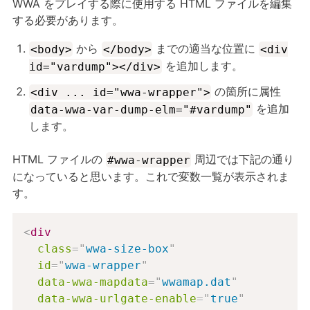
WWA をプレイする際に使用する HTML ファイルを編集
する必要があります。
から
までの適当な位置に
<body>
</body>
<div
を追加します。
id="vardump"></div>
の箇所に属性
<div ... id="wwa-wrapper">
を追加
data-wwa-var-dump-elm="#vardump"
します。
HTML ファイルの
周辺では下記の通り
#wwa-wrapper
になっていると思います。これで変数一覧が表示されま
す。
<
div
class
=
"
wwa-size-box
"
id
=
"
wwa-wrapper
"
data-wwa-mapdata
=
"
wwamap.dat
"
data-wwa-urlgate-enable
=
"
true
"